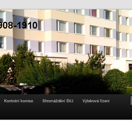
 1908-1910
Kontrolní komise
Shromáždění SVJ
Výběrová řízení