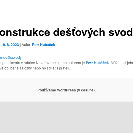
onstrukce dešťových svo
o
19. 8. 2023
| Autor:
Petr Hubáček
e-dešťosvody
l publikován v rubrice Nezařazené a jeho autorem je
Petr Hubáček
. Můžete si je
vé oblíbené záložky nebo ho sdílet s přáteli.
Používáme WordPress (v češtině).