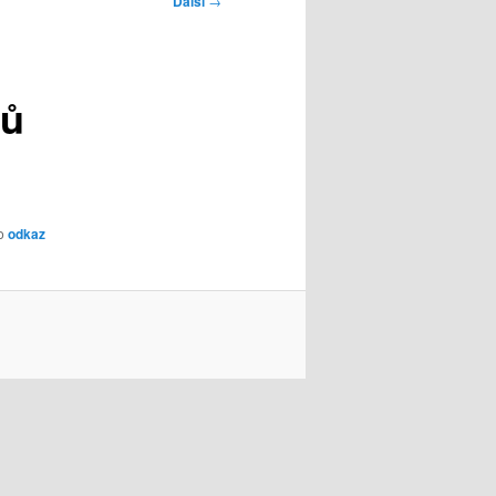
Další
→
dů
ho
odkaz