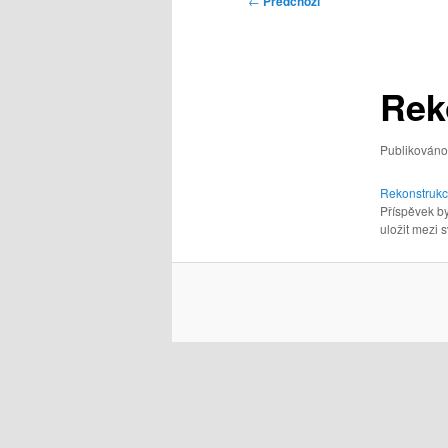
←
Předchozí
pro
příspěvky
Rek
Publikován
Rekonstrukc
Příspěvek by
uložit mezi s