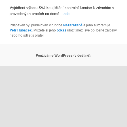
Vyjádření výboru SVJ ke zjištění kontrolní komise k závadám v
provedených pracích na domě –
zde
Příspěvek byl publikován v rubrice
Nezařazené
a jeho autorem je
Petr Hubáček
. Můžete si jeho
odkaz
uložit mezi své oblíbené záložky
nebo ho sdílet s přáteli.
Používáme WordPress (v češtině).